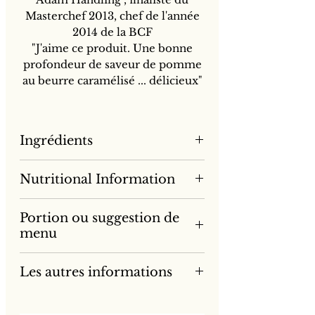
Masterchef 2013, chef de l'année
2014 de la BCF
"J'aime ce produit. Une bonne
profondeur de saveur de pomme
au beurre caramélisé ... délicieux"
Ingrédients
Purée de pommes (31%), sucre,
Nutritional Information
eau, pectine de fruits, concentré
de jus de citron, arôme de
Pour 100g
pomme, acide citrique
Portion ou suggestion de
Par portion de 10g
menu
Energie (kJ)
757
Terrine de jambon et pomme
76
Les autres informations
caramélisée
Energie (kcal)
Camembert à l'ail et au romarin
178
Gagnant de 1 étoile d'or aux
cuits au four avec gelée de
18
Great Taste Awards 2014